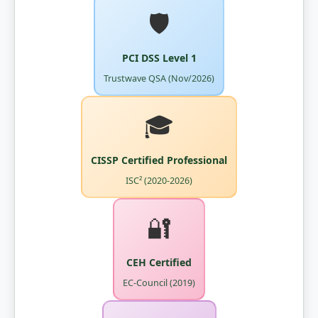
🛡️
PCI DSS Level 1
Trustwave QSA (Nov/2026)
🎓
CISSP Certified Professional
ISC² (2020-2026)
🔐
CEH Certified
EC-Council (2019)