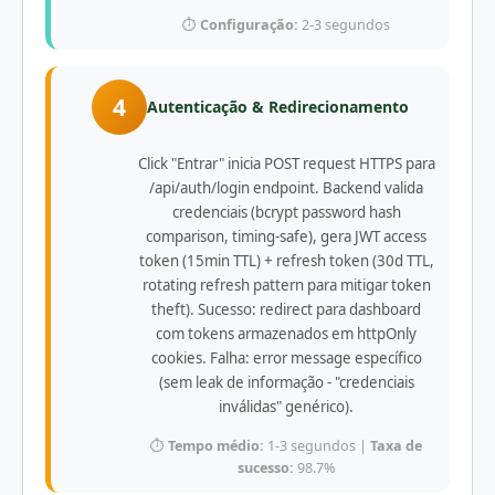
⏱️
Configuração:
2-3 segundos
4
Autenticação & Redirecionamento
Click "Entrar" inicia POST request HTTPS para
/api/auth/login endpoint. Backend valida
credenciais (bcrypt password hash
comparison, timing-safe), gera JWT access
token (15min TTL) + refresh token (30d TTL,
rotating refresh pattern para mitigar token
theft). Sucesso: redirect para dashboard
com tokens armazenados em httpOnly
cookies. Falha: error message específico
(sem leak de informação - "credenciais
inválidas" genérico).
⏱️
Tempo médio:
1-3 segundos |
Taxa de
sucesso:
98.7%