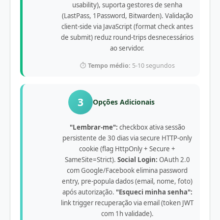
usability), suporta gestores de senha
(LastPass, 1Password, Bitwarden). Validação
client-side via JavaScript (format check antes
de submit) reduz round-trips desnecessários
ao servidor.
⏱️
Tempo médio:
5-10 segundos
3
Opções Adicionais
"Lembrar-me":
checkbox ativa sessão
persistente de 30 dias via secure HTTP-only
cookie (flag HttpOnly + Secure +
SameSite=Strict).
Social Login:
OAuth 2.0
com Google/Facebook elimina password
entry, pre-popula dados (email, nome, foto)
após autorização.
"Esqueci minha senha":
link trigger recuperação via email (token JWT
com 1h validade).