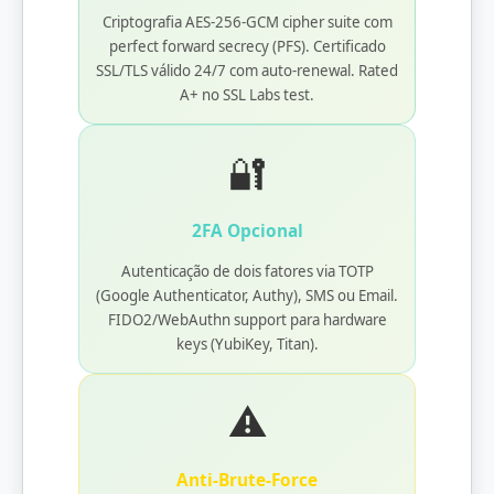
Criptografia AES-256-GCM cipher suite com
perfect forward secrecy (PFS). Certificado
SSL/TLS válido 24/7 com auto-renewal. Rated
A+ no SSL Labs test.
🔐
2FA Opcional
Autenticação de dois fatores via TOTP
(Google Authenticator, Authy), SMS ou Email.
FIDO2/WebAuthn support para hardware
keys (YubiKey, Titan).
⚠️
Anti-Brute-Force