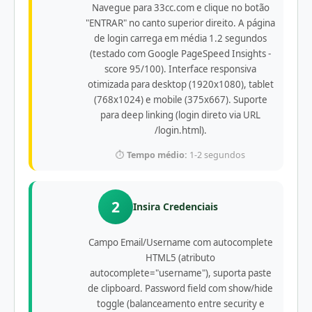
Navegue para 33cc.com e clique no botão
"ENTRAR" no canto superior direito. A página
de login carrega em média 1.2 segundos
(testado com Google PageSpeed Insights -
score 95/100). Interface responsiva
otimizada para desktop (1920x1080), tablet
(768x1024) e mobile (375x667). Suporte
para deep linking (login direto via URL
/login.html).
⏱️
Tempo médio:
1-2 segundos
2
Insira Credenciais
Campo Email/Username com autocomplete
HTML5 (atributo
autocomplete="username"), suporta paste
de clipboard. Password field com show/hide
toggle (balanceamento entre security e