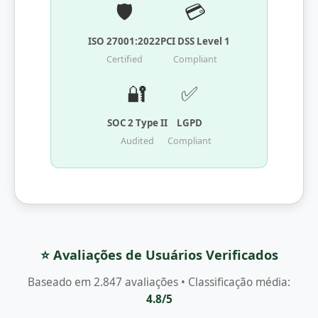
🛡️
💳
ISO 27001:2022
PCI DSS Level 1
Certified
Compliant
🔐
✅
SOC 2 Type II
LGPD
Audited
Compliant
⭐ Avaliações de Usuários Verificados
Baseado em 2.847 avaliações • Classificação média:
4.8/5