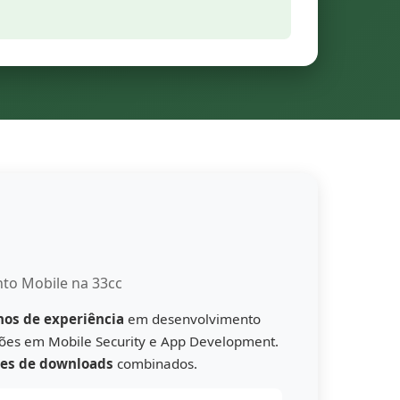
to Mobile na 33cc
nos de experiência
em desenvolvimento
cações em Mobile Security e App Development.
ões de downloads
combinados.