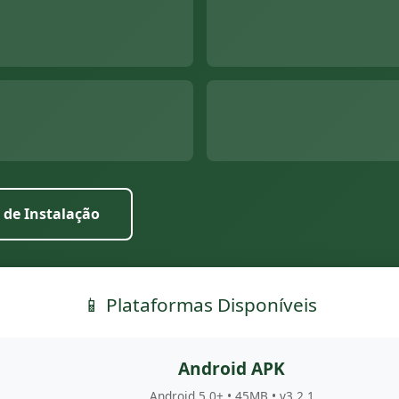
 de Instalação
📱 Plataformas Disponíveis
Android APK
Android 5.0+ • 45MB • v3.2.1