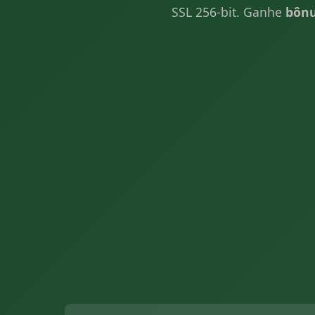
SSL 256-bit. Ganhe
bônu