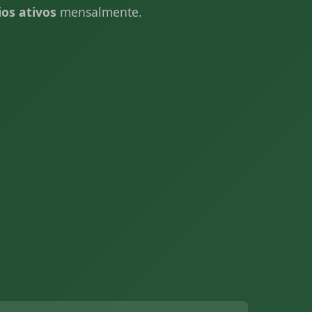
os ativos
mensalmente.