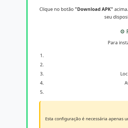
Clique no botão
"Download APK"
acima.
seu dispos
⚙️ 
Para inst
Loc
A
Esta configuração é necessária apenas 