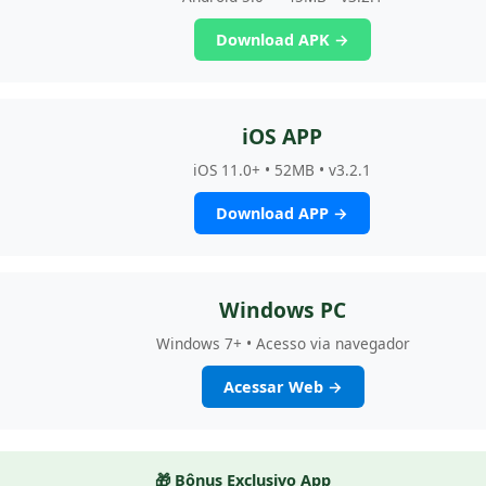
Download APK →
iOS APP
iOS 11.0+ • 52MB • v3.2.1
Download APP →
Windows PC
Windows 7+ • Acesso via navegador
Acessar Web →
🎁 Bônus Exclusivo App