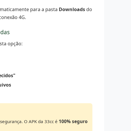
omaticamente para a pasta
Downloads
do
onexão 4G.
idas
esta opção:
ecidos"
uivos
 segurança. O APK da 33cc é
100% seguro