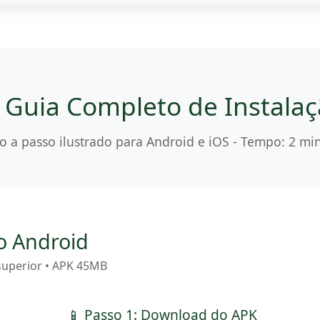
 Guia Completo de Instala
o a passo ilustrado para Android e iOS - Tempo: 2 mi
o Android
superior • APK 45MB
📱 Passo 1: Download do APK