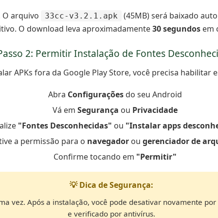
 O arquivo
(45MB) será baixado aut
33cc-v3.2.1.apk
itivo. O download leva aproximadamente
30 segundos
em c
Passo 2: Permitir Instalação de Fontes Desconhec
alar APKs fora da Google Play Store, você precisa habilitar 
Abra
Configurações
do seu Android
Vá em
Segurança
ou
Privacidade
alize
"Fontes Desconhecidas"
ou
"Instalar apps desconh
tive a permissão para o
navegador
ou
gerenciador de arq
Confirme tocando em
"Permitir"
💡 Dica de Segurança:
uma vez. Após a instalação, você pode desativar novamente por
e verificado por antivírus.