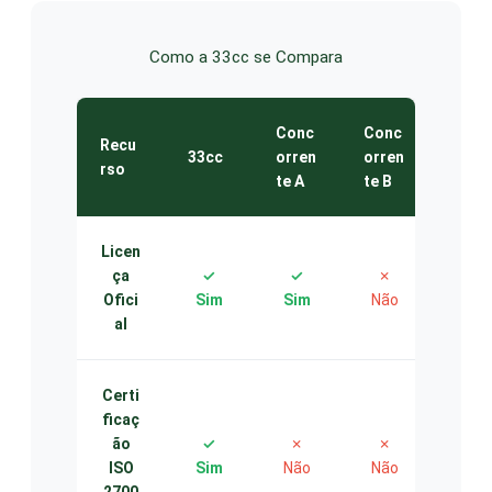
Como a 33cc se Compara
Conc
Conc
Recu
33cc
orren
orren
rso
te A
te B
Licen
ça
✓
✓
✗
Ofici
Sim
Sim
Não
al
Certi
ficaç
ão
✓
✗
✗
ISO
Sim
Não
Não