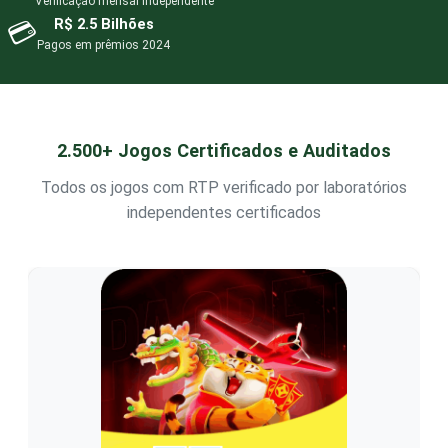
Verificação mensal independente
R$ 2.5 Bilhões
💳
Pagos em prêmios 2024
2.500+ Jogos Certificados e Auditados
Todos os jogos com RTP verificado por laboratórios
independentes certificados