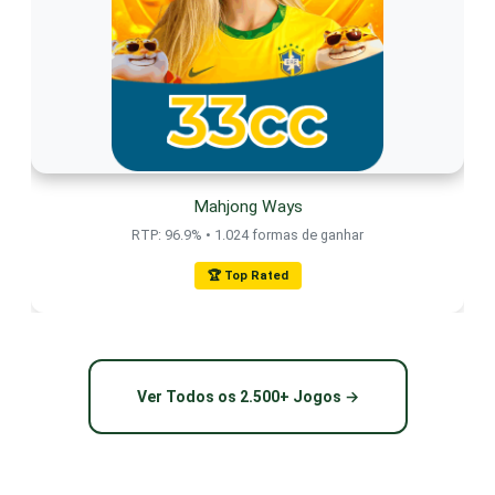
Mahjong Ways
RTP: 96.9% • 1.024 formas de ganhar
🏆 Top Rated
Ver Todos os 2.500+ Jogos →