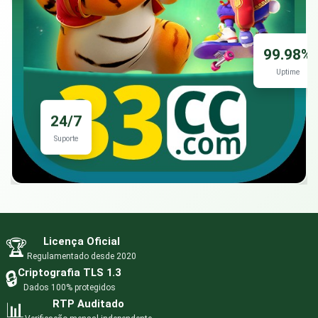
99.98%
Uptime
24/7
Suporte
Licença Oficial
🏆
Regulamentado desde 2020
Criptografia TLS 1.3
🔒
Dados 100% protegidos
RTP Auditado
📊