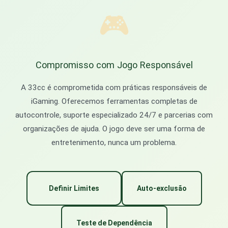
🎮
Compromisso com Jogo Responsável
A 33cc é comprometida com práticas responsáveis de
iGaming. Oferecemos ferramentas completas de
autocontrole, suporte especializado 24/7 e parcerias com
organizações de ajuda. O jogo deve ser uma forma de
entretenimento, nunca um problema.
Definir Limites
Auto-exclusão
Teste de Dependência