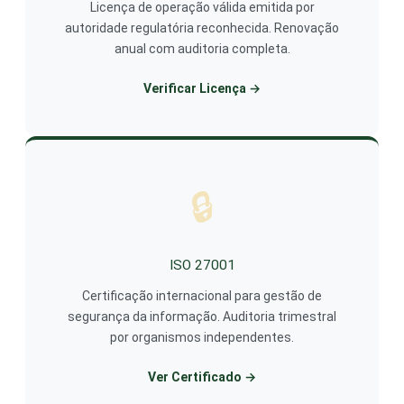
Licença de operação válida emitida por
autoridade regulatória reconhecida. Renovação
anual com auditoria completa.
Verificar Licença →
🔒
ISO 27001
Certificação internacional para gestão de
segurança da informação. Auditoria trimestral
por organismos independentes.
Ver Certificado →