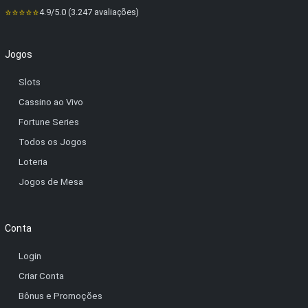
⭐⭐⭐⭐⭐
4.9/5.0 (3.247 avaliações)
Jogos
Slots
Cassino ao Vivo
Fortune Series
Todos os Jogos
Loteria
Jogos de Mesa
Conta
Login
Criar Conta
Bônus e Promoções