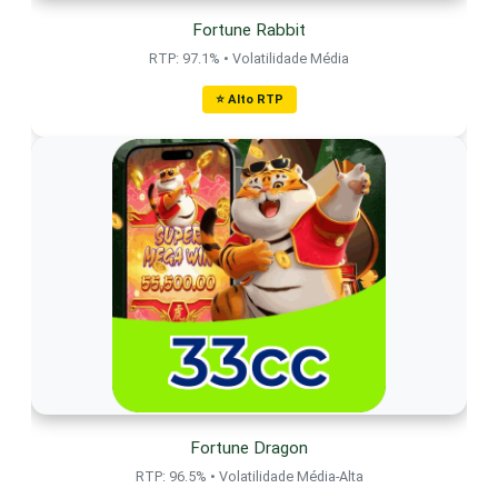
Fortune Rabbit
RTP: 97.1% • Volatilidade Média
⭐ Alto RTP
Fortune Dragon
RTP: 96.5% • Volatilidade Média-Alta