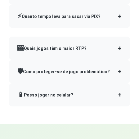
⚡
+
Quanto tempo leva para sacar via PIX?
🎰
+
Quais jogos têm o maior RTP?
🛡️
+
Como proteger-se de jogo problemático?
📱
+
Posso jogar no celular?