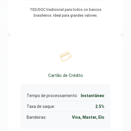
TED/DOC tradicional para todos os bancos
brasileiros. Ideal para grandes valores.
💳
Cartão de Crédito
Tempo de processamento:
Instantâneo
Taxa de saque:
2.5%
Bandeiras:
Visa, Master, Elo